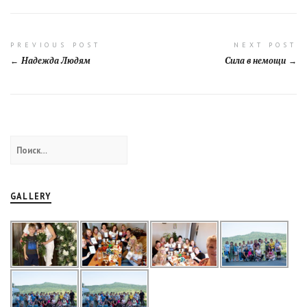
Навигация
PREVIOUS POST
NEXT POST
Надежда Людям
Сила в немощи
по
записям
Найти:
GALLERY