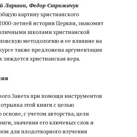
ай Ларшин, Федор Стрижачук
 общую картину христианского
2000-летней истории Церкви, знакомит
азличными школами христианской
словскую методологию и ее влияние на
 курсе также предложена аргументация
 зиждется христианская вера.
ния
ового Завета при помощи инструментов
отрывка этой книги с целью
 основе, с учетом авторства, цели
книги, значения его ключевых слов и
ром для плодотворного изучения