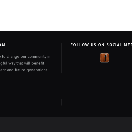
OAL
FOLLOW US ON SOCIAL ME
e to change our community in
gful way that will benefit
rent and future generations.