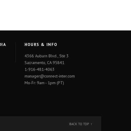
DIA
HOURS & INFO
4366 Auburn Blvd., Ste 3
Sacramento, CA 95841
1-916-481-4063
manager@connect-inter.com
Mo-Fr: 9am - 1pm (PT)
BACK TO TOP