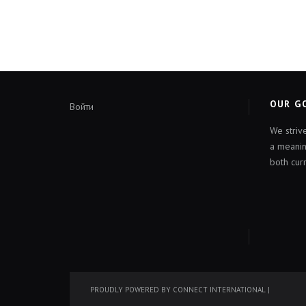
OUR G
Войти
We striv
a meanin
both cur
PROUDLY POWERED BY CONNECT INTERNATIONAL
|