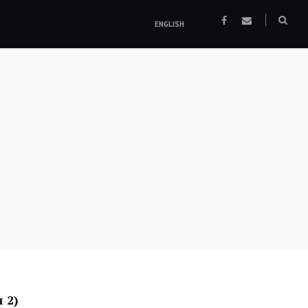
facebook
email
Sear
ENGLISH
box
и 2)