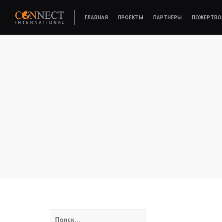
Skip
ГЛАВНАЯ
ПРОЕКТЫ
ПАРТНЕРЫ
ПОЖЕРТВО
to
content
CONNECT INTERNATIONAL
Найти: